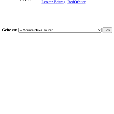
Letzter Beitrag
:
RedOrbiter
Gehe zu: