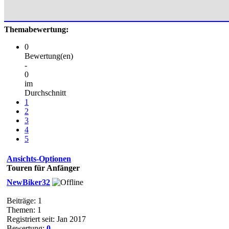
Themabewertung:
0
Bewertung(en)
-
0
im
Durchschnitt
1
2
3
4
5
Ansichts-Optionen
Touren für Anfänger
NewBiker32
Beiträge: 1
Themen: 1
Registriert seit: Jan 2017
Bewertung:
0