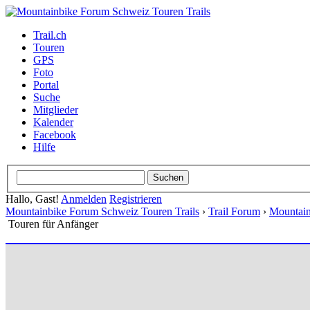
Trail.ch
Touren
GPS
Foto
Portal
Suche
Mitglieder
Kalender
Facebook
Hilfe
Hallo, Gast!
Anmelden
Registrieren
Mountainbike Forum Schweiz Touren Trails
›
Trail Forum
›
Mountain
Touren für Anfänger