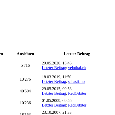
en
Ansichten
Letzter Beitrag
29.05.2020, 13:48
5'716
Letzter Beitrag
:
velothal.ch
18.03.2019, 11:50
13'276
Letzter Beitrag
:
sebastiano
29.05.2015, 09:53
40'504
Letzter Beitrag
:
RedOrbiter
01.05.2009, 09:46
10'236
Letzter Beitrag
:
RedOrbiter
23.10.2007, 21:33
18'153