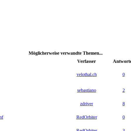
Möglicherweise verwandte Themen...
Verfasser
Antwort
velothal.ch
0
sebastiano
2
zdriver
8
nf
RedOrbiter
0
RedOrbiter
3