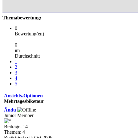
Themabewertung:
0
Bewertung(en)
-
0
im
Durchschnitt
1
2
3
4
5
Ansichts-Optionen
Mehrtagesbiketour
Ändu
Junior Member
Beiträge: 14
Themen: 4
Registriert seit: Oct 2006