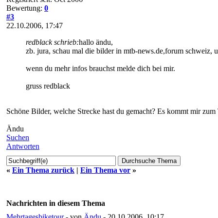
Bewertung:
0
#3
22.10.2006, 17:47
redblack schrieb:
hallo ändu,
zb. jura, schau mal die bilder in mtb-news.de,forum schweiz,
wenn du mehr infos brauchst melde dich bei mir.
gruss redblack
Schöne Bilder, welche Strecke hast du gemacht? Es kommt mir zum 
Ändu
Suchen
Antworten
«
Ein Thema zurück
|
Ein Thema vor
»
Nachrichten in diesem Thema
Mehrtagesbiketour
- von
Ändu
- 20.10.2006, 10:17