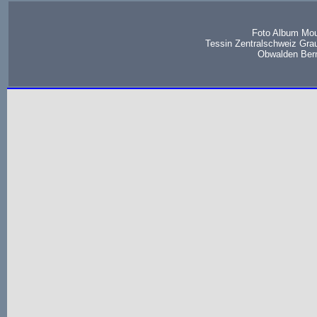
Foto Album Mou
Tessin Zentralschweiz Gra
Obwalden Bern