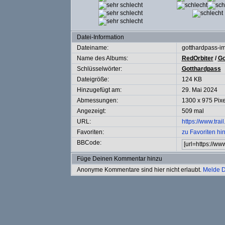
Datei-Information
Dateiname:
gotthardpass-i
Name des Albums:
RedOrbiter
/
Go
Schlüsselwörter:
Gotthardpass
Dateigröße:
124 KB
Hinzugefügt am:
29. Mai 2024
Abmessungen:
1300 x 975 Pixe
Angezeigt:
509 mal
URL:
https://www.tra
Favoriten:
zu Favoriten hi
BBCode:
Füge Deinen Kommentar hinzu
Anonyme Kommentare sind hier nicht erlaubt.
Melde D