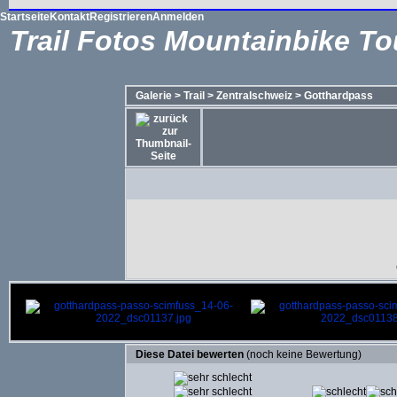
Startseite
Kontakt
Registrieren
Anmelden
Trail Fotos Mountainbike To
Galerie
>
Trail
>
Zentralschweiz
>
Gotthardpass
Diese Datei bewerten
(noch keine Bewertung)