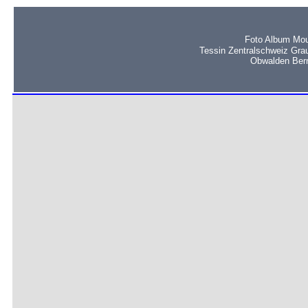
Foto Album Mou
Tessin Zentralschweiz Gra
Obwalden Bern