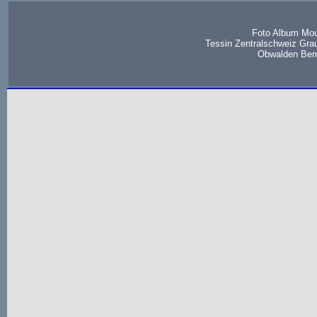
Foto Album Mou
Tessin Zentralschweiz Gra
Obwalden Bern