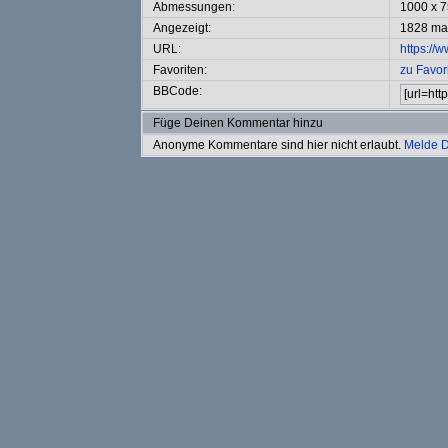
Abmessungen:
1000 x 7
Angezeigt:
1828 ma
URL:
https://
Favoriten:
zu Favor
BBCode:
Füge Deinen Kommentar hinzu
Anonyme Kommentare sind hier nicht erlaubt.
Melde D