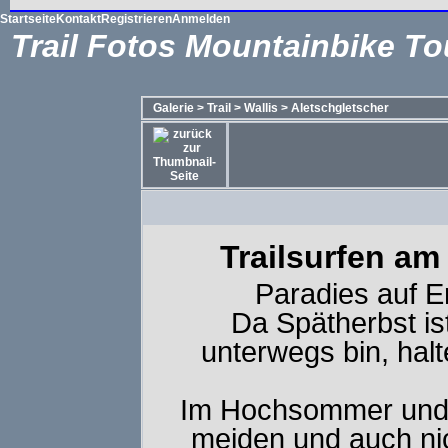
Startseite
Kontakt
Registrieren
Anmelden
Trail Fotos Mountainbike To
Galerie
>
Trail
>
Wallis
>
Aletschgletscher
Trailsurfen am
Paradies auf E
Da Spätherbst i
unterwegs bin, ha
Im Hochsommer und 
meiden und auch ni