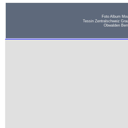
Foto Album Mou
Tessin Zentralschweiz Gra
Obwalden Bern