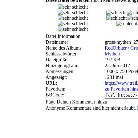
Diese Datei bewerten
(noch keine Bewertung)
Datei-Information
Dateiname:
gross-mythen_2
Name des Albums:
RedOrbiter
/
Gro
Schlüsselwörter:
Mythen
Dateigröße:
197 KB
Hinzugefügt am:
22. Juli 2012
Abmessungen:
1000 x 750 Pixel
Angezeigt:
1231 mal
URL:
https://www.trai
Favoriten:
zu Favoriten hin
BBCode:
Füge Deinen Kommentar hinzu
Anonyme Kommentare sind hier nicht erlaubt.