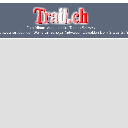
Foto Album Mountainbike Touren Schweiz:
schweiz Graubünden Wallis Uri Schwyz Nidwalden Obwalden Bern Glarus St.G