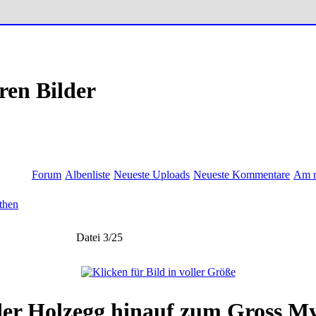
ren Bilder
Forum
Albenliste
Neueste Uploads
Neueste Kommentare
Am m
then
Datei 3/25
er Holzegg hinauf zum Gross M