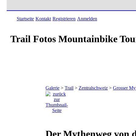
Startseite
Kontakt
Registrieren
Anmelden
Trail Fotos Mountainbike Tou
Galerie
>
Trail
>
Zentralschweiz
>
Grosser My
Der Mythenweg von d