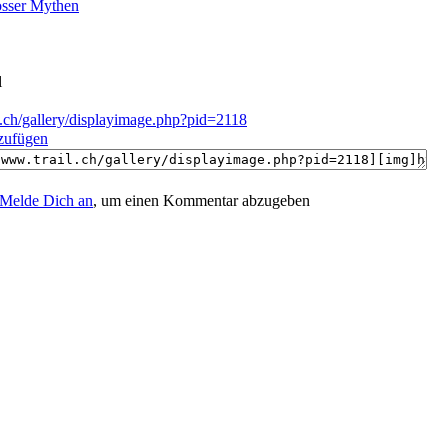
sser Mythen
l
l.ch/gallery/displayimage.php?pid=2118
nzufügen
Melde Dich an
, um einen Kommentar abzugeben