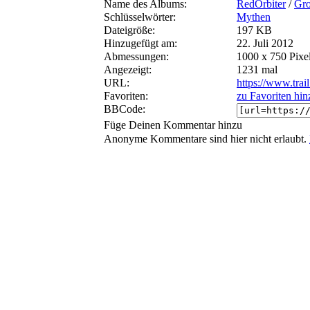
Name des Albums:
RedOrbiter
/
Gro
Schlüsselwörter:
Mythen
Dateigröße:
197 KB
Hinzugefügt am:
22. Juli 2012
Abmessungen:
1000 x 750 Pixe
Angezeigt:
1231 mal
URL:
https://www.trai
Favoriten:
zu Favoriten hi
BBCode:
Füge Deinen Kommentar hinzu
Anonyme Kommentare sind hier nicht erlaubt.