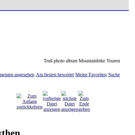
Trail photo album Mountainbike Touren
eisten angesehen
Am besten bewertet
Meine Favoriten
Suche
ythen