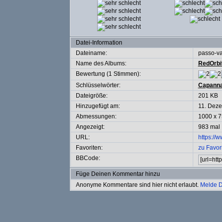
Datei-Information
Dateiname:
passo-va
Name des Albums:
RedOrbi
Bewertung (1 Stimmen):
Schlüsselwörter:
Capann
Dateigröße:
201 KB
Hinzugefügt am:
11. Dez
Abmessungen:
1000 x 7
Angezeigt:
983 mal
URL:
https://
Favoriten:
zu Favor
BBCode:
Füge Deinen Kommentar hinzu
Anonyme Kommentare sind hier nicht erlaubt.
Melde D