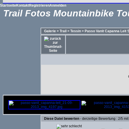
Startseite
Kontakt
Registrieren
Anmelden
Trail Fotos Mountainbike To
Galerie
>
Trail
>
Tessin
>
Passo Vanit Capanna Leit 
Diese Datei bewerten
- derzeitige Bewertung : 2/5 mi