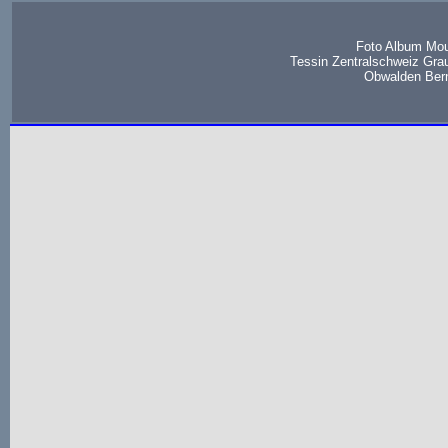
Foto Album Mou
Tessin Zentralschweiz Gra
Obwalden Bern