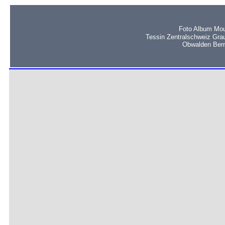
Foto Album Mou
Tessin Zentralschweiz Gra
Obwalden Bern