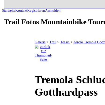
Startseite
Kontakt
Registrieren
Anmelden
Trail Fotos Mountainbike Tour
Galerie
>
Trail
>
Tessin
>
Airolo Tremola Gott
Tremola Schluc
Gotthardpass