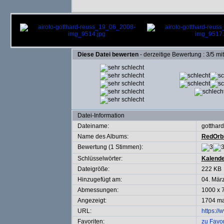
Diese Datei bewerten
- derzeitige Bewertung : 3/5 mi
Datei-Information
Dateiname:
gotthar
Name des Albums:
RedOrbi
Bewertung (1 Stimmen):
Schlüsselwörter:
Kalende
Dateigröße:
222 KB
Hinzugefügt am:
04. Mär
Abmessungen:
1000 x 7
Angezeigt:
1704 ma
URL:
https://
Favoriten:
zu Favo