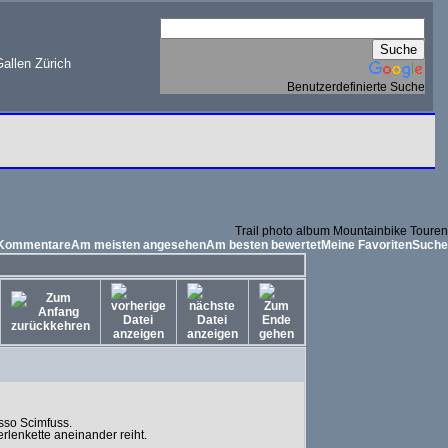
allen Zürich
Benutzerdefinierte Suche
Trail photo album Mountainbike Touren
 Kommentare
Am meisten angesehen
Am besten bewertet
Meine Favoriten
Suche
sso Scimfuss.
erlenkette aneinander reiht.