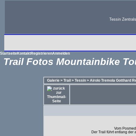
Tessin Zentral
Startseite
Kontakt
Registrieren
Anmelden
Trail Fotos Mountainbike To
Galerie
>
Trail
>
Tessin
>
Airolo Tremola Gotthard R
Vom Posmeda 
Der Trail führt entlang der