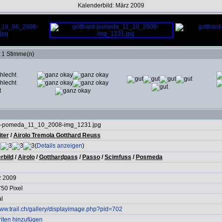
Kalenderbild: März 2009
t 1 Stimme(n)
d-pomeda_11_10_2008-img_1231.jpg
ter
/
Airolo Tremola Gotthard Reuss
(
Details anzeigen
)
rbild
/
Airolo
/
Gotthardpass
/
Passo
/
Scimfuss
/
Posmeda
z 2009
50 Pixel
l
www.trail.ch/gallery/displayimage.php?pid=702
riten hinzufügen