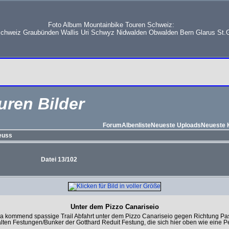
Foto Album Mountainbike Touren Schweiz:
schweiz Graubünden Wallis Uri Schwyz Nidwalden Obwalden Bern Glarus St.G
uren Bilder
Forum
Albenliste
Neueste Uploads
Neueste
euss
Datei 13/102
Unter dem Pizzo Canariseio
kommend spassige Trail Abfahrt unter dem Pizzo Canariseio gegen Richtung Pa
 alten Festungen/Bunker der Gotthard Reduit Festung, die sich hier oben wie eine P