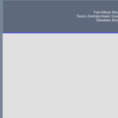
Foto Album Mou
Tessin Zentralschweiz Gra
Obwalden Bern