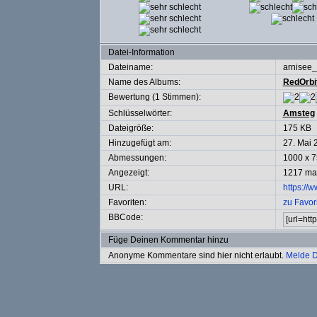
Datei-Information
Dateiname:
arnisee
Name des Albums:
RedOrbi
Bewertung (1 Stimmen):
Schlüsselwörter:
Amsteg
Dateigröße:
175 KB
Hinzugefügt am:
27. Mai 
Abmessungen:
1000 x 7
Angezeigt:
1217 ma
URL:
https://
Favoriten:
zu Favor
BBCode:
Füge Deinen Kommentar hinzu
Anonyme Kommentare sind hier nicht erlaubt.
Melde D