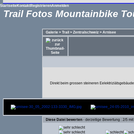
Startseite
Kontakt
Registrieren
Anmelden
Trail Fotos Mountainbike To
Galerie
>
Trail
>
Zentralschweiz
>
Arnisee
Direkt beim grossen steineren Eelektriziätsgebäude 
Diese Datei bewerten
- derzeitige Bewertung : 2/5 mi