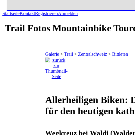
Startseite
Kontakt
Registrieren
Anmelden
Trail Fotos Mountainbike Tour
Galerie
>
Trail
>
Zentralschweiz
>
Bittleten
Allerheiligen Biken: 
für den heutigen kath
Wegkreuz bei Waldi (Walde