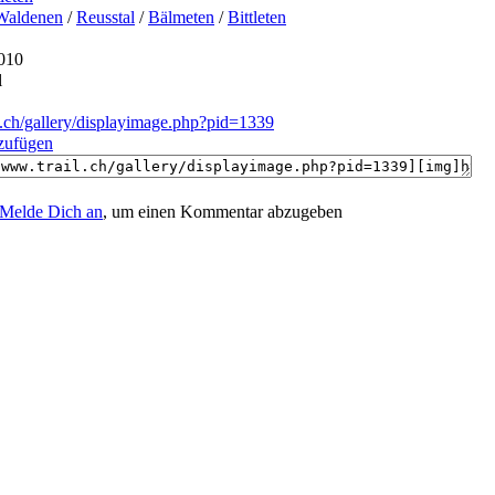
Waldenen
/
Reusstal
/
Bälmeten
/
Bittleten
010
l
l.ch/gallery/displayimage.php?pid=1339
nzufügen
Melde Dich an
, um einen Kommentar abzugeben