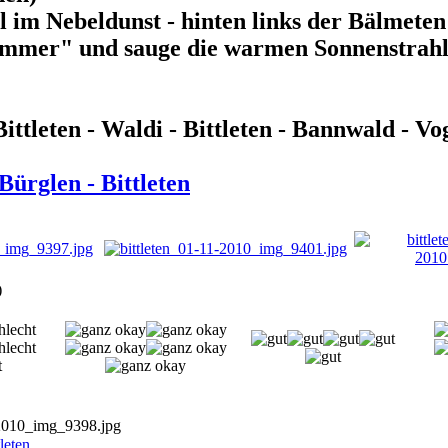
 im Nebeldunst - hinten links der Bälmeten
ommer" und sauge die warmen Sonnenstrahle
Bittleten - Waldi - Bittleten - Bannwald - Vo
ürglen - Bittleten
)
-2010_img_9398.jpg
tleten