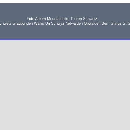
Foto Album Mountainbike Touren Schweiz:
schweiz Graubünden Wallis Uri Schwyz Nidwalden Obwalden Bern Glarus St.G