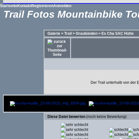
Startseite
Kontakt
Registrieren
Anmelden
Trail Fotos Mountainbike To
Galerie
>
Trail
>
Graubünden
>
Es Cha SAC Hütte
Der Trail unterhalb von der E
Diese Datei bewerten
(noch keine Bewertung)