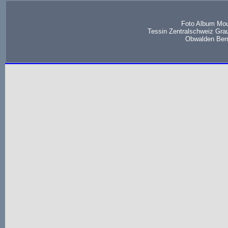
Foto Album Mou
Tessin Zentralschweiz Gra
Obwalden Bern