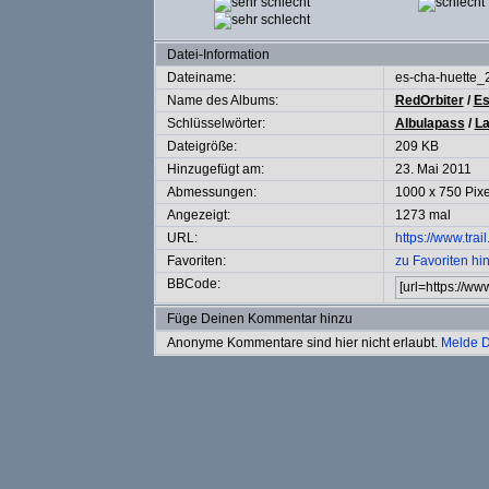
Datei-Information
Dateiname:
es-cha-huette_
Name des Albums:
RedOrbiter
/
Es
Schlüsselwörter:
Albulapass
/
L
Dateigröße:
209 KB
Hinzugefügt am:
23. Mai 2011
Abmessungen:
1000 x 750 Pixe
Angezeigt:
1273 mal
URL:
https://www.tra
Favoriten:
zu Favoriten hi
BBCode:
Füge Deinen Kommentar hinzu
Anonyme Kommentare sind hier nicht erlaubt.
Melde D