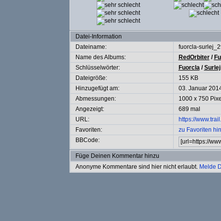
Datei-Information
Dateiname:
fuorcla-surlej
Name des Albums:
RedOrbiter
/
Fu
Schlüsselwörter:
Fuorcla
/
Surlej
Dateigröße:
155 KB
Hinzugefügt am:
03. Januar 201
Abmessungen:
1000 x 750 Pixe
Angezeigt:
689 mal
URL:
https://www.tra
Favoriten:
zu Favoriten hi
BBCode:
Füge Deinen Kommentar hinzu
Anonyme Kommentare sind hier nicht erlaubt.
Melde D