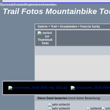
Startseite
Kontakt
Registrieren
Anmelden
Trail Fotos Mountainbike To
Galerie
>
Trail
>
Graubünden
>
Fuorcla Surlej
Diese Datei bewerten
(noch keine Bewertung)