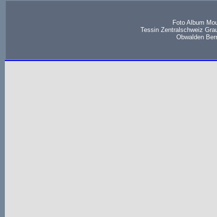
Foto Album Mou
Tessin Zentralschweiz Gra
Obwalden Bern