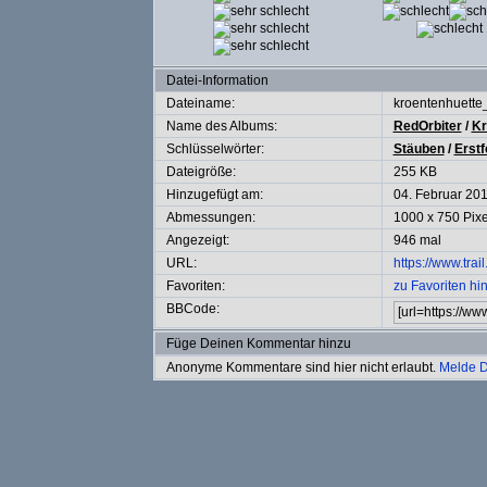
Datei-Information
Dateiname:
kroentenhuett
Name des Albums:
RedOrbiter
/
Kr
Schlüsselwörter:
Stäuben
/
Erstf
Dateigröße:
255 KB
Hinzugefügt am:
04. Februar 20
Abmessungen:
1000 x 750 Pixe
Angezeigt:
946 mal
URL:
https://www.tra
Favoriten:
zu Favoriten hi
BBCode:
Füge Deinen Kommentar hinzu
Anonyme Kommentare sind hier nicht erlaubt.
Melde D