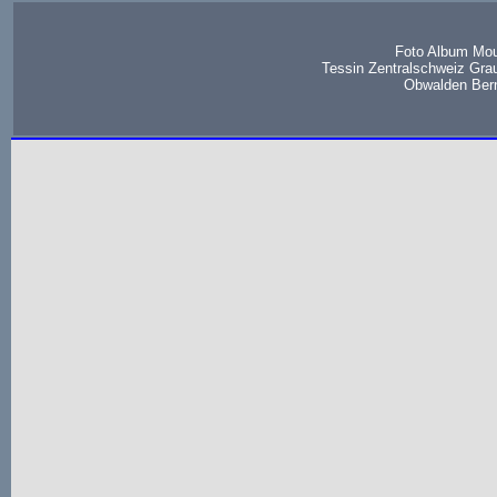
Foto Album Mou
Tessin Zentralschweiz Gra
Obwalden Bern