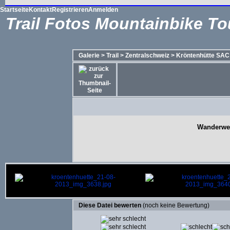
Startseite
Kontakt
Registrieren
Anmelden
Trail Fotos Mountainbike To
Galerie
>
Trail
>
Zentralschweiz
>
Kröntenhütte SAC
Wanderweg 
Diese Datei bewerten
(noch keine Bewertung)