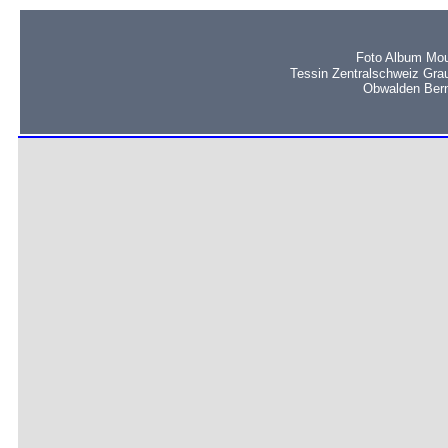
Foto Album Mou
Tessin Zentralschweiz Gra
Obwalden Bern