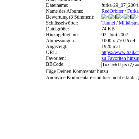
Dateiname:
furka-29_07_2004
Name des Albums:
RedOrbiter
/
Furka
Bewertung (3 Stimmen):
Schlüsselwörter:
Tunnel
/
Militärstr
Dateigröße:
74 KB
Hinzugefügt am:
02. Juni 2007
Abmessungen:
1000 x 750 Pixel
Angezeigt:
1920 mal
URL:
https://www.trail.
Favoriten:
zu Favoriten hinzu
BBCode:
Füge Deinen Kommentar hinzu
Anonyme Kommentare sind hier nicht erlaubt.