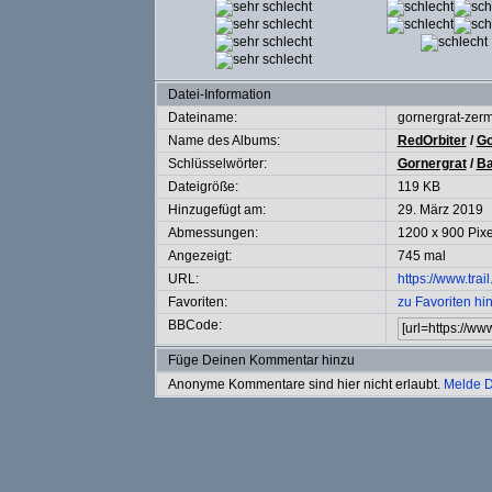
Datei-Information
Dateiname:
gornergrat-zer
Name des Albums:
RedOrbiter
/
Go
Schlüsselwörter:
Gornergrat
/
B
Dateigröße:
119 KB
Hinzugefügt am:
29. März 2019
Abmessungen:
1200 x 900 Pixe
Angezeigt:
745 mal
URL:
https://www.tra
Favoriten:
zu Favoriten hi
BBCode:
Füge Deinen Kommentar hinzu
Anonyme Kommentare sind hier nicht erlaubt.
Melde D