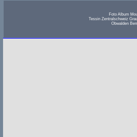
Foto Album Mou
Tessin Zentralschweiz Gra
Obwalden Bern