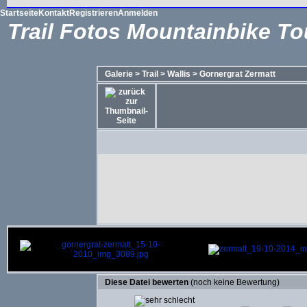
Startseite
Kontakt
Registrieren
Anmelden
Trail Fotos Mountainbike To
Galerie
>
Trail
>
Wallis
>
Gornergrat Zermatt
Diese Datei bewerten
(noch keine Bewertung)