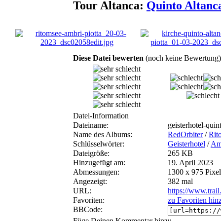
Tour Altanca:
Quinto Altanc
Diese Datei bewerten
(noch keine Bewertung)
Datei-Information
Dateiname:
geisterhotel-qui
Name des Albums:
RedOrbiter
/
Rit
Schlüsselwörter:
Geisterhotel
/
Am
Dateigröße:
265 KB
Hinzugefügt am:
19. April 2023
Abmessungen:
1300 x 975 Pixel
Angezeigt:
382 mal
URL:
https://www.trai
Favoriten:
zu Favoriten hin
BBCode:
Füge Deinen Kommentar hinzu