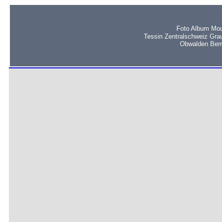
Foto Album Mou
Tessin Zentralschweiz Gra
Obwalden Bern