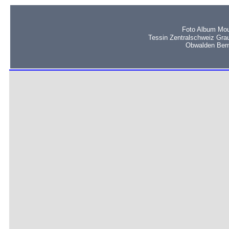
Foto Album Mou
Tessin Zentralschweiz Gra
Obwalden Bern