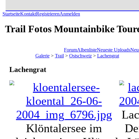
Startseite
Kontakt
Registrieren
Anmelden
Trail Fotos Mountainbike Tour
Forum
Albenliste
Neueste Uploads
Neu
Galerie
>
Trail
>
Ostschweiz
>
Lachengrat
Lachengrat
Lac
Klöntalersee im
De