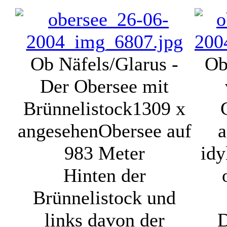
Ob Näfels/Glarus -
Ob
Der Obersee mit
Brünnelistock
1309 x
angesehen
Obersee auf
a
983 Meter
idy
Hinten der
Brünnelistock und
links davon der
D