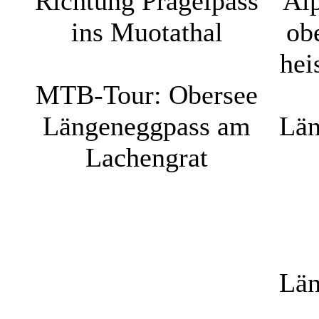
Richtung Pragelpass
Alp
ins Muotathal
ob
hei
MTB-Tour: Obersee
Längeneggpass am
Län
Lachengrat
Län