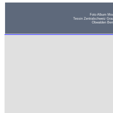
Foto Album Mou
Tessin Zentralschweiz Gra
Obwalden Bern