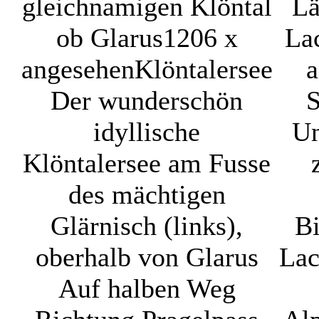
gleichnamigen Klöntal
Lä
ob Glarus
1206 x
La
angesehen
Klöntalersee
a
Der wunderschön
S
idyllische
Un
Klöntalersee am Fusse
des mächtigen
Glärnisch (links),
B
oberhalb von Glarus
Lac
Auf halben Weg