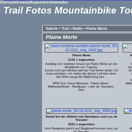
Startseite
Kontakt
Registrieren
Anmelden
Trail Fotos Mountainbike To
Galerie
>
Trail
>
Wallis
>
Plaine Morte
Plaine Morte
Plaine Morte
A
2122 x angesehen
Aufstieg von Violettes hinauf zur Plaine Morte an der
Bergflanke von Tubang.
Vo
Zuerst noch gut fahrbar wird der Trail immer steiler. Ich
Zi
muss schieben. Ich merke die dünne Luft hier oben.
Die Höhe saugt die Wädli richg leer...
M
MTB-Tour: Crans Montana - Plaine Morte -
Wild
Wildstrubelhütte - Rawilpass - Lake de Tseuziere -
Sion
Tunnel bei der Abfahrt vom Rawilpass zum Lac de
Tseuzier
2631 x angesehen
Vom Rawilpass geht's auf Singletrail hinunter zum Lac
Ab
de Tseuzier.