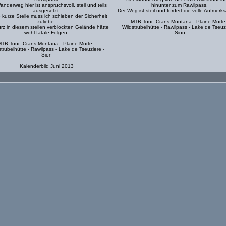
nderweg hier ist anspruchsvoll, steil und teils
hinunter zum Rawilpass.
ausgesetzt.
Der Weg ist steil und fordert die volle Aufmerk
 kurze Stelle muss ich schieben der Sicherheit
zuliebe.
MTB-Tour: Crans Montana - Plaine Morte
urz in diesem steilen verblockten Gelände hätte
Wildstrubelhütte - Rawilpass - Lake de Tseuzi
wohl fatale Folgen.
Sion
TB-Tour: Crans Montana - Plaine Morte -
strubelhütte - Rawilpass - Lake de Tseuziere -
Sion
Kalenderbild Juni 2013