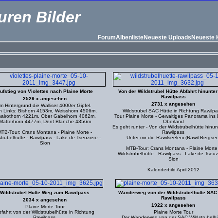
uren Bilder
Forum
Albenliste
Neueste Uploads
Neueste
ufstieg von Violettes nach Plaine Morte
Von der Wildstrubel Hütte Abfahrt hinunte
Rawilpass
2529 x angesehen
2731 x angesehen
Im Hintergrund die Walliser 4000er Gipfel.
n Links: Bishorn 4153m, Weisshorn 4506m,
Wildstrubel SAC Hütte in Richtung Rawilpa
nalrothorn 4221m, Ober Gabelhorn 4062m,
Tour Plaine Morte - Gewaltiges Panorama ins 
Matterhorn 4477m, Dent Blanche 4356m
Oberland
Es geht runter - Von der Wildstrubelhütte hinu
TB-Tour: Crans Montana - Plaine Morte -
Rawilpass
strubelhütte - Rawilpass - Lake de Tseuziere -
Unter mir die Rawilseeleni (Rawil Bergsee
Sion
MTB-Tour: Crans Montana - Plaine Morte
Wildstrubelhütte - Rawilpass - Lake de Tseuzi
Sion
Kalenderbild April 2012
Wildstrubel Hütte Weg zum Rawilpass
Wanderweg von der Wildstrubelhütte SAC
Rawilpass
2034 x angesehen
1922 x angesehen
Plaine Morte Tour
fahrt von der Wildstrubelhütte in Richtung
Plaine Morte Tour
Rawilpass.
Der Wanderweg von der SAC Wildstrubelhü