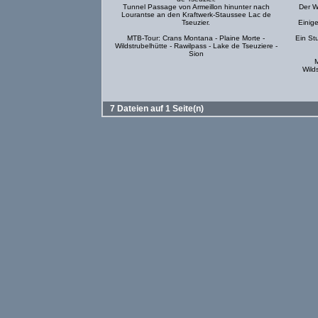
Tunnel Passage von Armeillon hinunter nach
Der Wa
Lourantse an den Kraftwerk-Staussee Lac de
Tseuzier.
Einige
MTB-Tour: Crans Montana - Plaine Morte -
Ein St
Wildstrubelhütte - Rawilpass - Lake de Tseuziere -
Sion
M
Wild
7 Dateien auf 1 Seite(n)