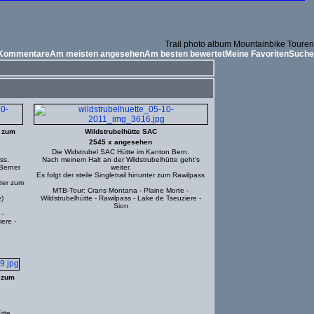
Trail photo album Mountainbike Touren
 Kommentare
Am meisten angesehen
Am besten bewertet
Meine Favoriten
Suche
r zum
Wildstrubelhütte SAC
2545 x angesehen
Die Widstrubel SAC Hütte im Kanton Bern.
ss.
Nach meinem Halt an der Wildstrubelhütte geht's
Berner
weiter.
Es folgt der steile Singletrail hinunter zum Rawilpass
nter zum
MTB-Tour: Crans Montana - Plaine Morte -
)
Wildstrubelhütte - Rawilpass - Lake de Tseuziere -
Sion
 -
ere -
 zum
tte