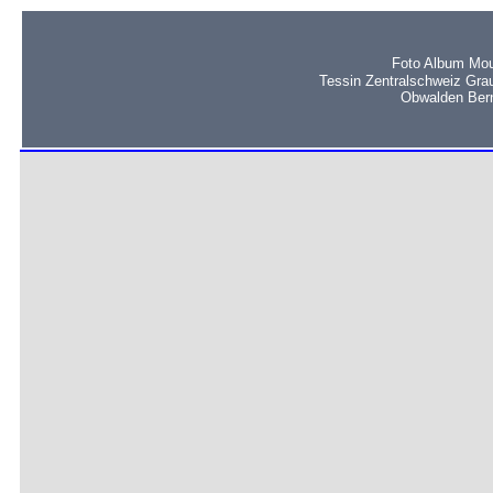
Foto Album Mou
Tessin Zentralschweiz Gra
Obwalden Bern