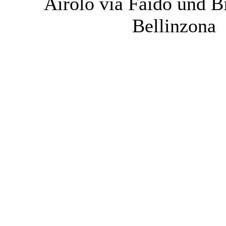
Airolo via Faido und B
Bellinzona