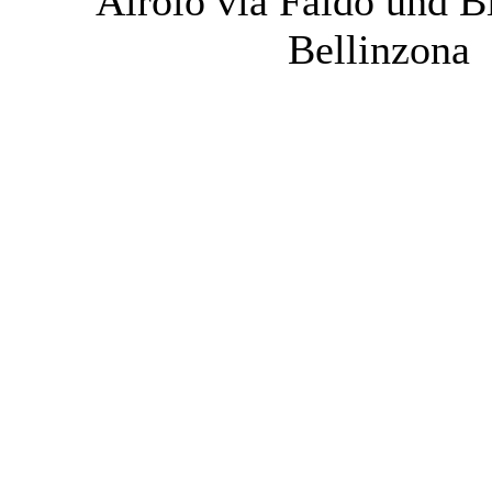
Airolo via Faido und B
Bellinzona