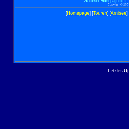
zu dieser Homepagesite so
Copyright© 2005
[
Homepage
] [
Touren
] [
Arnisee
] 
Letztes U