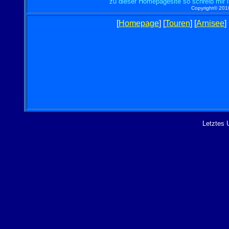
zu dieser Homepagesite so schreib mir 
Copyright© 2010
[
Homepage
] [
Touren
] [
Arnisee
]
Letztes 