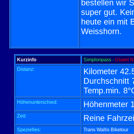
bestellen wir
super gut. Kei
heute ein mit 
Weisshorn.
Kurzinfo
Simplonpass -
Usseri N
Distanz:
Kilometer 42.
Durchschnitt 
Temp.min. 8°
Höhenunterschied:
Höhenmeter 
Zeit:
Reine Fahrzei
Spezielles:
Trans Wallis Biketour