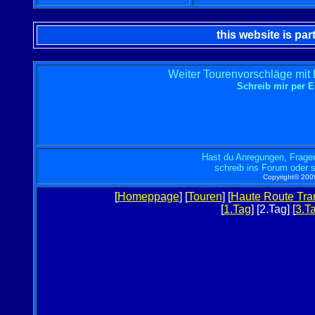
this website is par
Weiter Tourenvorschläge mit
Schreib mir per
Hast du Anregungen, Fragen
schreib ins Forum oder 
Copyright© 2009
[
Homeppage
] [
Touren
] [
Haute Route Tra
[
1.Tag
] [
2.Tag
] [
3.T