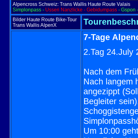
Alpencross Schweiz: Trans Wallis Haute Route Valais
Simplonpass -
Usseri Nanzlicke - Gebidumpass
- Gspon -
Bilder Haute Route Bike-Tour
Tourenbesch
Trans Wallis AlpenX
7-Tage Alpen
2
.Tag 24.July
Nach dem Früh
Nach langem h
angezippt (Sol
Begleiter sein
Schoggistenge
Simplonpasshö
Um 10:00 geht'