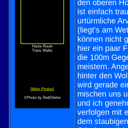
den oberen H
ist einfach tra
urtürmliche Ar
(liegt's am Wet
können nicht 
hier ein paar 
Haute Route
Trans Wallis
die 100m Gege
meistern. Ang
hinter den Wol
wird gerade ei
[
Mehr Photos
]
mischen uns un
©Photo by RedOrbiter
und ich genehm
verfolgen mit 
dem staubigen