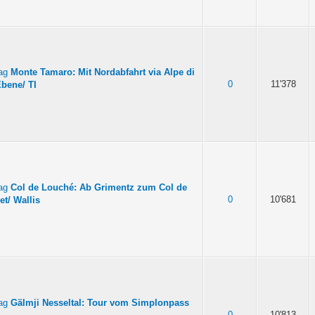
Monte Tamaro: Mit Nordabfahrt via Alpe di
0
11'378
Ebene/ TI
Col de Louché: Ab Grimentz zum Col de
0
10'681
et/ Wallis
Gälmji Nesseltal: Tour vom Simplonpass
0
10'813