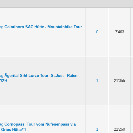
Galmihorn SAC Hütte - Mountainbike Tour
0
7'463
Ägerital Sihl Lorze Tour: St.Jost - Raten -
1
21'055
Z/ZH
Cornopass: Tour vom Nufenenpass via
1
21'260
Gries Hütte/TI