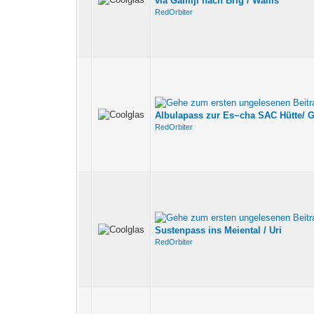
via Gälmji nach Brig / Wallis
RedOrbiter
Albulapass zur Es~cha SAC Hütte/ 
RedOrbiter
Sustenpass ins Meiental / Uri
RedOrbiter