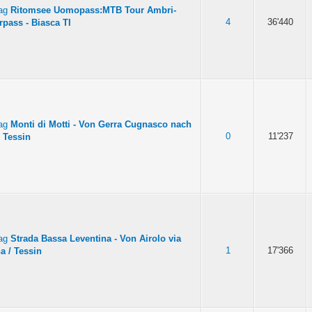
Ritomsee Uomopass:MTB Tour Ambri-
4
36'440
rpass - Biasca TI
Monti di Motti - Von Gerra Cugnasco nach
0
11'237
/ Tessin
Strada Bassa Leventina - Von Airolo via
1
17'366
a / Tessin