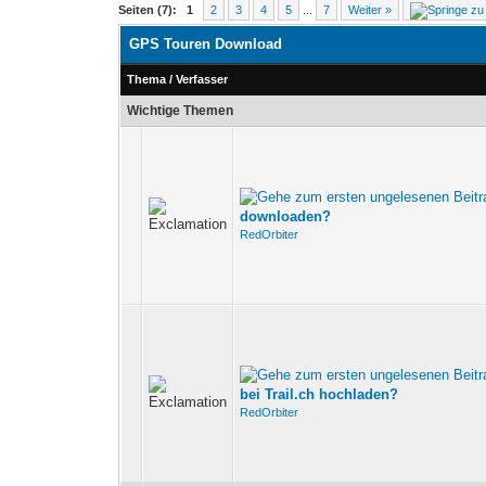
Seiten (7):
1
2
3
4
5
...
7
Weiter »
GPS Touren Download
Thema
/
Verfasser
Wichtige Themen
downloaden?
RedOrbiter
bei Trail.ch hochladen?
RedOrbiter