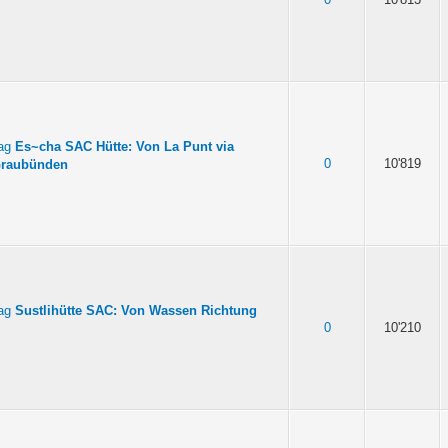
Es~cha SAC Hütte: Von La Punt via
0
10'819
Graubünden
Sustlihütte SAC: Von Wassen Richtung
0
10'210