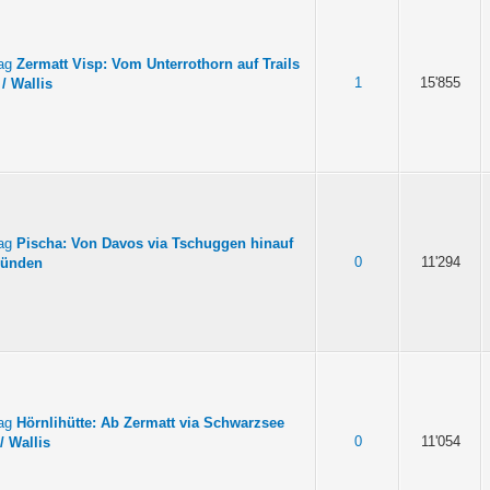
Zermatt Visp: Vom Unterrothorn auf Trails
1
15'855
/ Wallis
Pischa: Von Davos via Tschuggen hinauf
0
11'294
bünden
Hörnlihütte: Ab Zermatt via Schwarzsee
0
11'054
/ Wallis