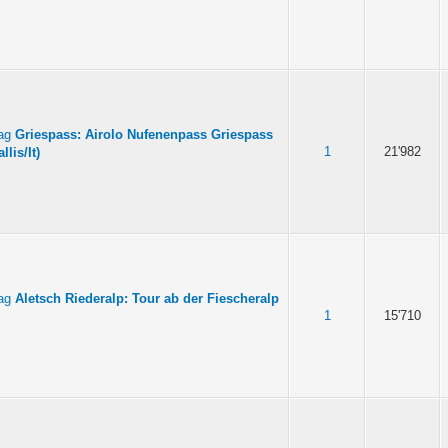
Griespass: Airolo Nufenenpass Griespass
1
21'982
lis/It)
Aletsch Riederalp: Tour ab der Fiescheralp
1
15'710