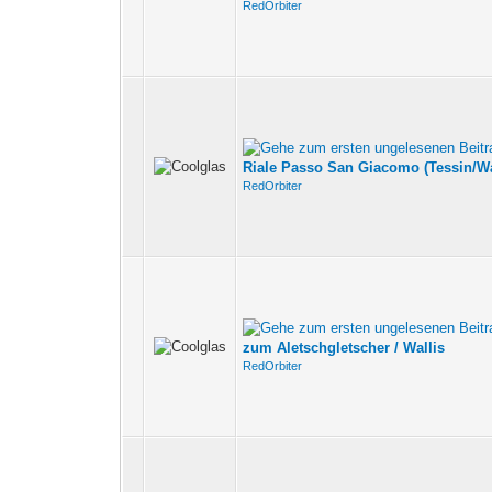
RedOrbiter
Riale Passo San Giacomo (Tessin/Wal
RedOrbiter
zum Aletschgletscher / Wallis
RedOrbiter