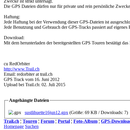
Zwecke ist strikt untersagt.
Die GPS Dateien dürfen nur für private und rein persönliche Zweck
Haftung:
Jede Haftung bei der Verwendung dieser GPS-Dateien ist ausgeschlo
Jede Benutzung und Gebrauch der GPS-Tracks passiert auf eigenes R
Download:
Mit dem herunterladen der bereitgestellten GPS Touren bestätigt das 
cu RedOrbiter
http://www.Trail.ch
Email: redorbiter at trail.ch
GPS Track vom 16. Juni 2012
Upload bei Trail.ch: 02. Juli 2015
Angehängte Dateien
sustlihuette16jun12.gpx
(Größe: 69 KB / Downloads: 7)
Trail.ch
¦
Touren
¦
Forum
¦
Portal
¦
Foto-Album
¦
GPS-Downloa
Homepage
Suchen