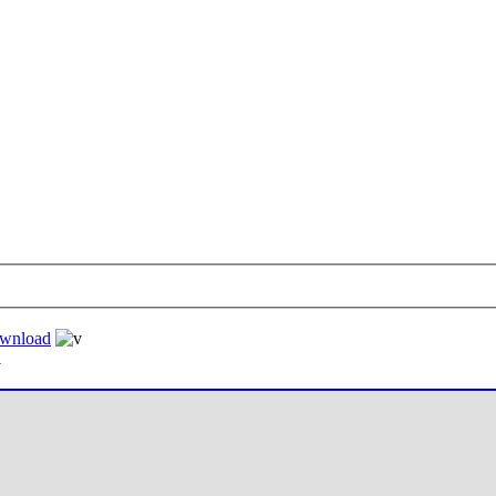
wnload
i