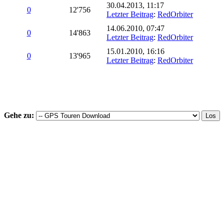
30.04.2013, 11:17
0
12'756
Letzter Beitrag
:
RedOrbiter
14.06.2010, 07:47
0
14'863
Letzter Beitrag
:
RedOrbiter
15.01.2010, 16:16
0
13'965
Letzter Beitrag
:
RedOrbiter
Gehe zu: