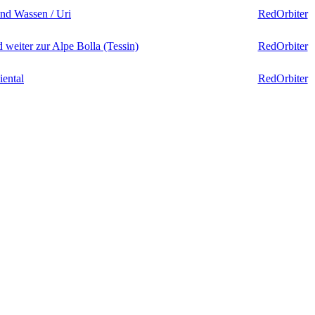
und Wassen / Uri
RedOrbiter
eiter zur Alpe Bolla (Tessin)
RedOrbiter
ental
RedOrbiter