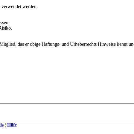
e verwendet werden.
ssen.
isiko.
Mitglied, das er obige Haftungs- und Urheberrechts Hinweise kennt und 
ds
¦
Hilfe