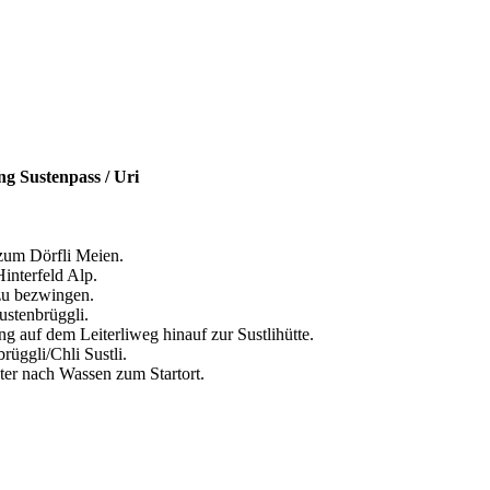
ng Sustenpass / Uri
zum Dörfli Meien.
interfeld Alp.
 zu bezwingen.
ustenbrüggli.
g auf dem Leiterliweg hinauf zur Sustlihütte.
rüggli/Chli Sustli.
nter nach Wassen zum Startort.