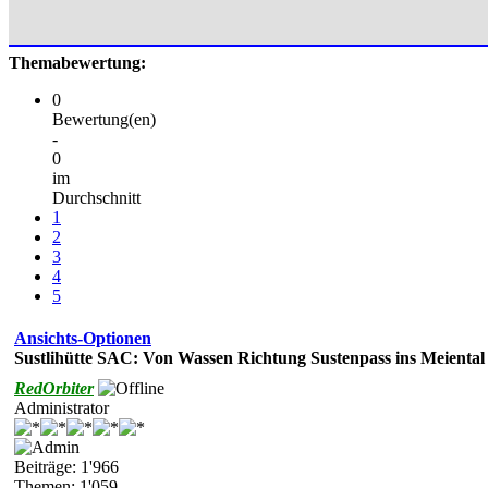
Themabewertung:
0
Bewertung(en)
-
0
im
Durchschnitt
1
2
3
4
5
Ansichts-Optionen
Sustlihütte SAC: Von Wassen Richtung Sustenpass ins Meiental 
RedOrbiter
Administrator
Beiträge: 1'966
Themen: 1'059