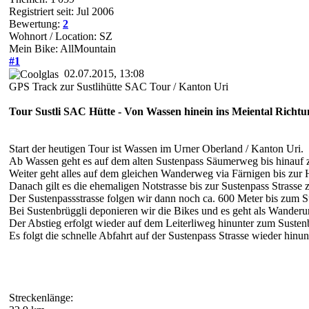
Registriert seit: Jul 2006
Bewertung:
2
Wohnort / Location: SZ
Mein Bike: AllMountain
#1
02.07.2015, 13:08
GPS Track zur Sustlihütte SAC Tour / Kanton Uri
Tour Sustli SAC Hütte - Von Wassen hinein ins Meiental Richtu
Start der heutigen Tour ist Wassen im Urner Oberland / Kanton Uri.
Ab Wassen geht es auf dem alten Sustenpass Säumerweg bis hinauf 
Weiter geht alles auf dem gleichen Wanderweg via Färnigen bis zur H
Danach gilt es die ehemaligen Notstrasse bis zur Sustenpass Strasse
Der Sustenpassstrasse folgen wir dann noch ca. 600 Meter bis zum S
Bei Sustenbrüggli deponieren wir die Bikes und es geht als Wanderun
Der Abstieg erfolgt wieder auf dem Leiterliweg hinunter zum Sustenb
Es folgt die schnelle Abfahrt auf der Sustenpass Strasse wieder hinu
Streckenlänge: