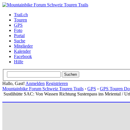
Trail.ch
Touren
GPS
Foto
Portal
Suche
Mitglieder
Kalender
Facebook
Hilfe
Hallo, Gast!
Anmelden
Registrieren
Mountainbike Forum Schweiz Touren Trails
›
GPS
›
GPS Touren Do
Sustlihütte SAC: Von Wassen Richtung Sustenpass ins Meiental / Ur