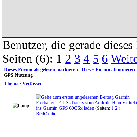
Benutzer, die gerade diese
Seiten (6):
1
2
3
4
5
6
Weite
Dieses Forum als gelesen markieren
|
Dieses Forum abonnieren
GPS Nutzung
Thema
/
Verfasser
Garmin
Exchanger: GPX-Tracks vom Android Handy direk
ins Garmin GPS 60CSx laden
(Seiten:
1
2
)
RedOrbiter