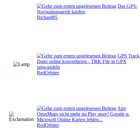
Das GPS-
Navigationsgerät kaufen
Richard85
GPS Track
Datei online konvertieren - TRK File in GPX
umwandeln
RedOrbiter
App
OruxMaps nicht mehr im Play store! Google u.
Microsoft Online Karten fehlen...
RedOrbiter