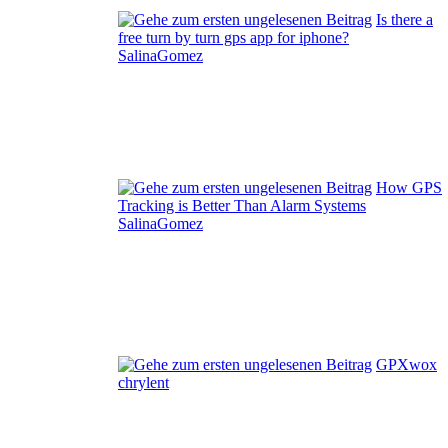
Is there a
free turn by turn gps app for iphone?
SalinaGomez
How GPS
Tracking is Better Than Alarm Systems
SalinaGomez
GPXwox
chrylent