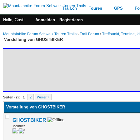
Trail.ch
Touren
GPS
Fo
Hallo, Gast!
Anmelden
Registrieren
Mountainbike Forum Schweiz Touren Trails
›
Trail Forum
›
Treffpunkt, Termine, Ic
Vorstellung von GHOSTBIKER
 im Durchschnitt
Seiten (2):
1
2
Weiter »
Vorstellung von GHOSTBIKER
GHOSTBIKER
Member