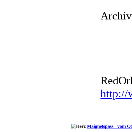
Archiv
RedOrb
http:/
Maighelspass - vom O