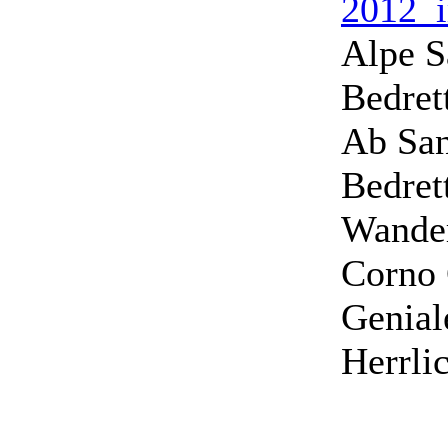
Alpe S
Bedret
Ab San
Bedrett
Wander
Corno 
Genial
Herrli