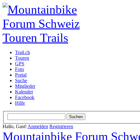
Trail.ch
Touren
GPS
Foto
Portal
Suche
Mitglieder
Kalender
Facebook
Hilfe
Hallo, Gast!
Anmelden
Registrieren
Mountainbike Forum Schwei