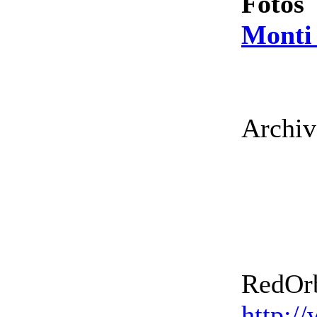
Fotos
Monti 
Archiv
RedOrb
http:/