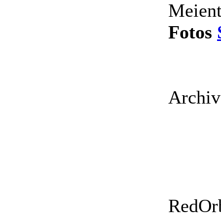
Meien
Fotos
Archiv
RedOrb