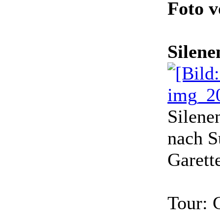
Foto 
Silene
Silene
nach S
Garette
Tour: G