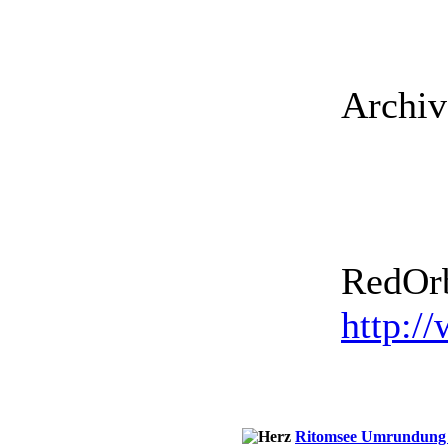
Archiv
RedOrb
http:/
Ritomsee Umrundung i