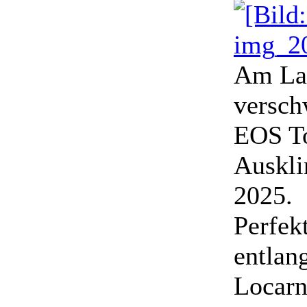
Am Lag
versch
EOS To
Auskl
2025.
Perfek
entlan
Locarn