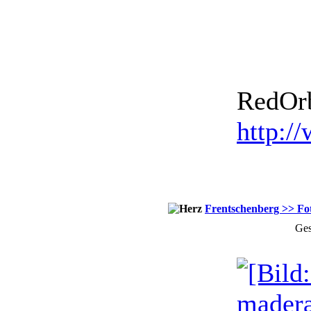
RedOrb
http:/
Frentschenberg >> Fo
Ges