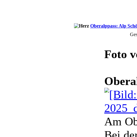
Oberalppass: Alp Schö
Ges
Foto 
Obera
Am Ob
Bei de