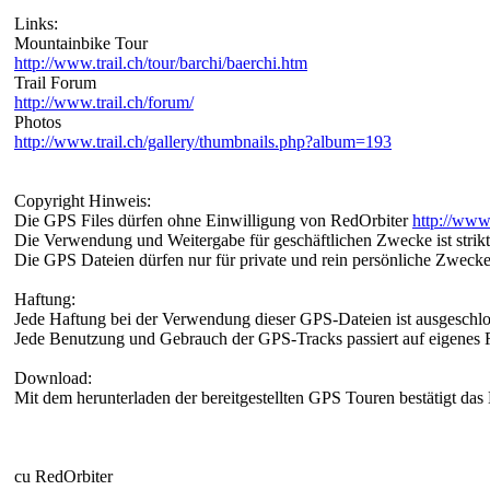
Links:
Mountainbike Tour
http://www.trail.ch/tour/barchi/baerchi.htm
Trail Forum
http://www.trail.ch/forum/
Photos
http://www.trail.ch/gallery/thumbnails.php?album=193
Copyright Hinweis:
Die GPS Files dürfen ohne Einwilligung von RedOrbiter
http://www
Die Verwendung und Weitergabe für geschäftlichen Zwecke ist strikt
Die GPS Dateien dürfen nur für private und rein persönliche Zweck
Haftung:
Jede Haftung bei der Verwendung dieser GPS-Dateien ist ausgeschlo
Jede Benutzung und Gebrauch der GPS-Tracks passiert auf eigenes R
Download:
Mit dem herunterladen der bereitgestellten GPS Touren bestätigt das 
cu RedOrbiter