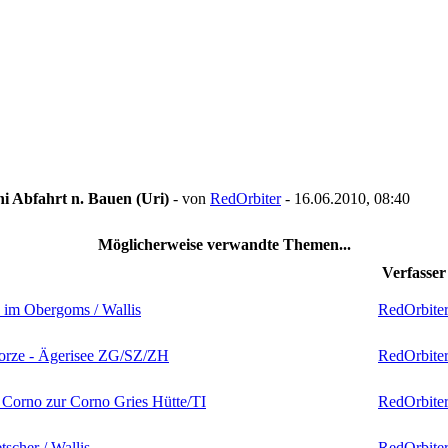
i Abfahrt n. Bauen (Uri)
- von
RedOrbiter
- 16.06.2010, 08:40
Möglicherweise verwandte Themen...
Verfasser
 im Obergoms / Wallis
RedOrbite
- Lorze - Ägerisee ZG/SZ/ZH
RedOrbite
 Corno zur Corno Gries Hütte/TI
RedOrbite
tscher / Wallis
RedOrbite