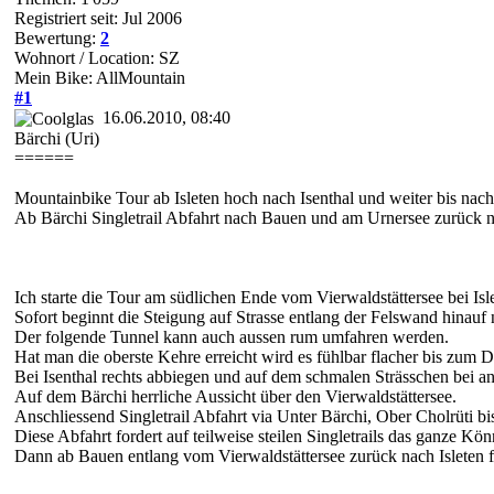
Registriert seit: Jul 2006
Bewertung:
2
Wohnort / Location: SZ
Mein Bike: AllMountain
#1
16.06.2010, 08:40
Bärchi (Uri)
======
Mountainbike Tour ab Isleten hoch nach Isenthal und weiter bis nach
Ab Bärchi Singletrail Abfahrt nach Bauen und am Urnersee zurück na
Ich starte die Tour am südlichen Ende vom Vierwaldstättersee bei Isl
Sofort beginnt die Steigung auf Strasse entlang der Felswand hinauf 
Der folgende Tunnel kann auch aussen rum umfahren werden.
Hat man die oberste Kehre erreicht wird es fühlbar flacher bis zum Do
Bei Isenthal rechts abbiegen und auf dem schmalen Strässchen bei a
Auf dem Bärchi herrliche Aussicht über den Vierwaldstättersee.
Anschliessend Singletrail Abfahrt via Unter Bärchi, Ober Cholrüti b
Diese Abfahrt fordert auf teilweise steilen Singletrails das ganze Kö
Dann ab Bauen entlang vom Vierwaldstättersee zurück nach Isleten f