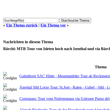
«
Ein Thema zurück
|
Ein Thema vor
»
Nachrichten in diesem Thema
Bärchi: MTB Tour von Isleten hoch nach Isenthal und via Bärch
Thema
Galmihorn SAC Hütte - Mountainbike Tour ab Reckingen
Ägerital Sihl Lorze Tour: St.Jost - Raten - Gubel - Sihl 
Cornopass: Tour vom Nufenenpass via Griessee Passo del
Aletsch Riederalp: Tour ab der Fiescheralp zum Aletschgle