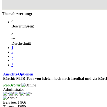
Themabewertung:
0
Bewertung(en)
-
0
im
Durchschnitt
1
2
3
4
5
Ansichts-Optionen
Bärchi: MTB Tour von Isleten hoch nach Isenthal und via Bärch
RedOrbiter
Administrator
Beiträge: 1'966
Themen: 1'059