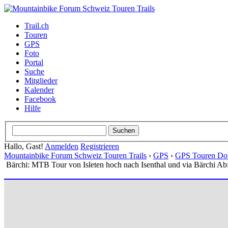
Trail.ch
Touren
GPS
Foto
Portal
Suche
Mitglieder
Kalender
Facebook
Hilfe
Hallo, Gast!
Anmelden
Registrieren
Mountainbike Forum Schweiz Touren Trails
›
GPS
›
GPS Touren Do
Bärchi: MTB Tour von Isleten hoch nach Isenthal und via Bärchi Abf