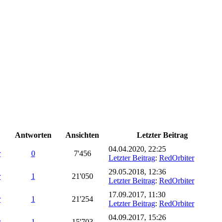
Antworten
Ansichten
Letzter Beitrag
04.04.2020, 22:25
r
0
7'456
Letzter Beitrag
:
RedOrbiter
29.05.2018, 12:36
r
1
21'050
Letzter Beitrag
:
RedOrbiter
17.09.2017, 11:30
r
1
21'254
Letzter Beitrag
:
RedOrbiter
04.09.2017, 15:26
r
1
15'703