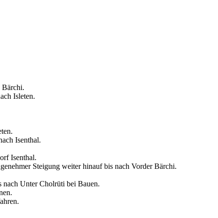
 Bärchi.
ch Isleten.
eten.
nach Isenthal.
rf Isenthal.
ngenehmer Steigung weiter hinauf bis nach Vorder Bärchi.
is nach Unter Cholrüti bei Bauen.
nnen.
ahren.