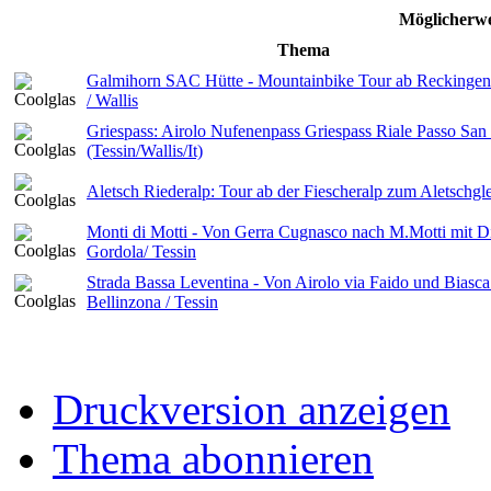
Möglicherwe
Thema
Galmihorn SAC Hütte - Mountainbike Tour ab Reckinge
/ Wallis
Griespass: Airolo Nufenenpass Griespass Riale Passo Sa
(Tessin/Wallis/It)
Aletsch Riederalp: Tour ab der Fiescheralp zum Aletschgle
Monti di Motti - Von Gerra Cugnasco nach M.Motti mit Di
Gordola/ Tessin
Strada Bassa Leventina - Von Airolo via Faido und Biasca
Bellinzona / Tessin
Druckversion anzeigen
Thema abonnieren