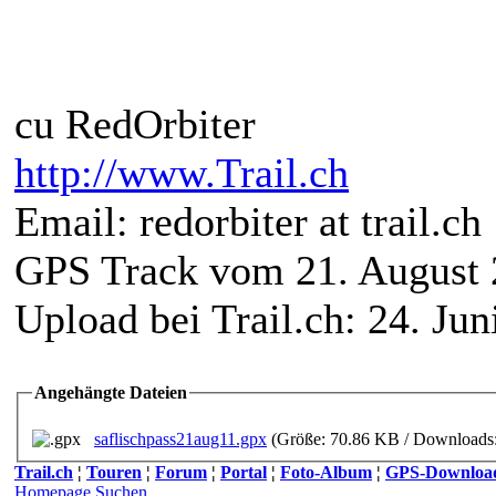
cu RedOrbiter
http://www.Trail.ch
Email: redorbiter at trail.ch
GPS Track vom 21. August
Upload bei Trail.ch: 24. Jun
Angehängte Dateien
saflischpass21aug11.gpx
(Größe: 70.86 KB / Downloads:
Trail.ch
¦
Touren
¦
Forum
¦
Portal
¦
Foto-Album
¦
GPS-Downloa
Homepage
Suchen