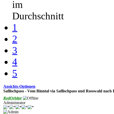
im
Durchschnitt
1
2
3
4
5
Ansichts-Optionen
Saflischpass - Vom Binntal via Saflischpass und Rosswald nach B
RedOrbiter
Administrator