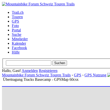
Trail.ch
Touren
GPS
Foto
Portal
Suche
Mitglieder
Kalender
Facebook
Hilfe
Hallo, Gast!
Anmelden
Registrieren
Mountainbike Forum Schweiz Touren Trails
›
GPS
›
GPS Nutzung
Übertragung Tracks Basecamp - GPSMap 60csx