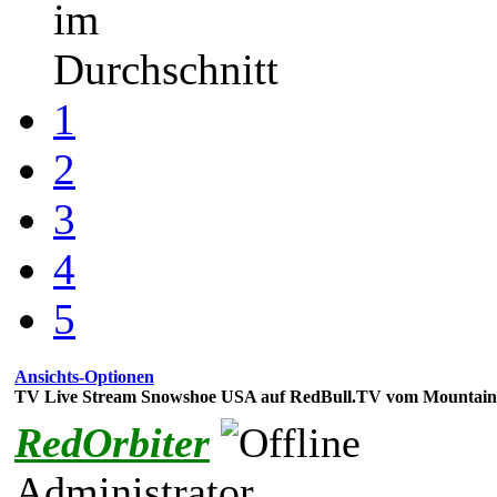
im
Durchschnitt
1
2
3
4
5
Ansichts-Optionen
TV Live Stream Snowshoe USA auf RedBull.TV vom Mountain
RedOrbiter
Administrator