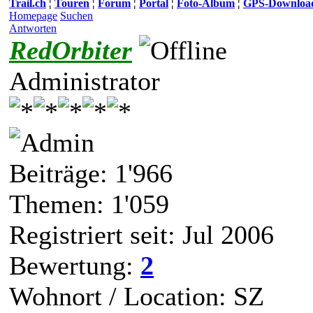
Trail.ch
¦
Touren
¦
Forum
¦
Portal
¦
Foto-Album
¦
GPS-Downloa
Homepage
Suchen
Antworten
RedOrbiter
Administrator
Beiträge: 1'966
Themen: 1'059
Registriert seit: Jul 2006
Bewertung:
2
Wohnort / Location: SZ