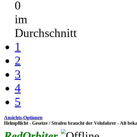
0
im
Durchschnitt
1
2
3
4
5
Ansichts-Optionen
Helmpflicht - Gesetze / Strafen braucht der Velofahrer - Alt bek
RedOrbiter