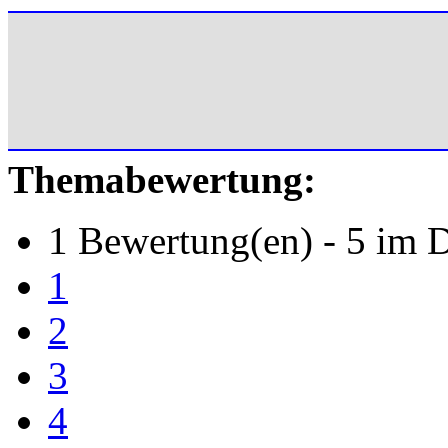
Themabewertung:
1 Bewertung(en) - 5 im D
1
2
3
4