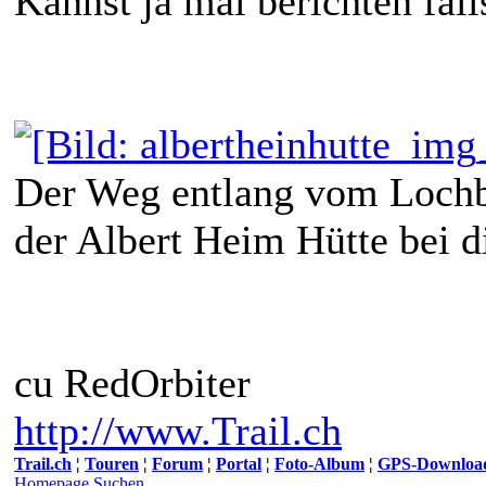
Kannst ja mal berichten fall
Der Weg entlang vom Lochbe
der Albert Heim Hütte bei 
cu RedOrbiter
http://www.Trail.ch
Trail.ch
¦
Touren
¦
Forum
¦
Portal
¦
Foto-Album
¦
GPS-Downloa
Homepage
Suchen