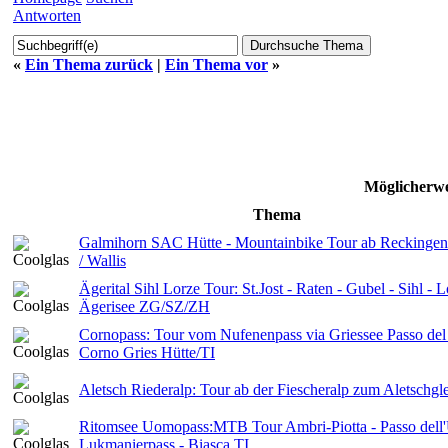
Antworten
«
Ein Thema zurück
|
Ein Thema vor
»
Möglicherwe
Thema
Galmihorn SAC Hütte - Mountainbike Tour ab Reckinge
/ Wallis
Ägerital Sihl Lorze Tour: St.Jost - Raten - Gubel - Sihl - L
Ägerisee ZG/SZ/ZH
Cornopass: Tour vom Nufenenpass via Griessee Passo del
Corno Gries Hütte/TI
Aletsch Riederalp: Tour ab der Fiescheralp zum Aletschgle
Ritomsee Uomopass:MTB Tour Ambri-Piotta - Passo dell
Lukmanierpass - Biasca TI