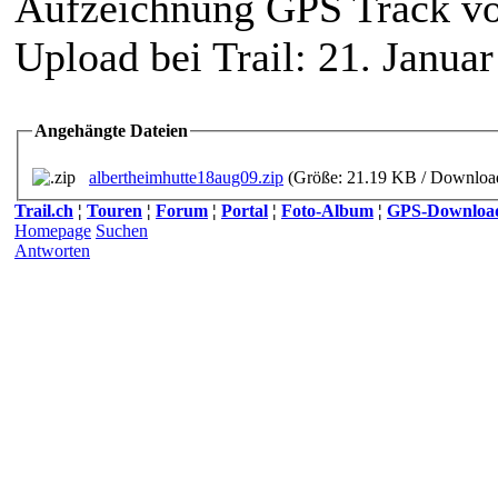
Aufzeichnung GPS Track v
Upload bei Trail: 21. Janua
Angehängte Dateien
albertheimhutte18aug09.zip
(Größe: 21.19 KB / Download
Trail.ch
¦
Touren
¦
Forum
¦
Portal
¦
Foto-Album
¦
GPS-Downloa
Homepage
Suchen
Antworten