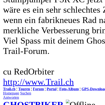
wäre es ein sehr schlechtes 
wenn ein fabrikneues Rad na
merkliche Verbesserung brin
Viel Spass mit deinem Ghost
Trail-Forum.
cu RedOrbiter
http://www.Trail.ch
Trail.ch
¦
Touren
¦
Forum
¦
Portal
¦
Foto-Album
¦
GPS-Downloa
Homepage
Suchen
Antworten
GHOSTBIKER