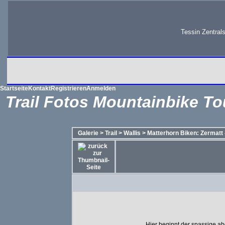
Tessin Zentral
Startseite
Kontakt
Registrieren
Anmelden
Trail Fotos Mountainbike To
Galerie
>
Trail
>
Wallis
>
Matterhorn Biken: Zermatt -
Hier beginnt der spassige abe