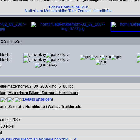
Forum Hörnlihütte Tour
Matterhorn Mountainbike-Tour: Zermatt - Hörnlihütte
t 2 Stimme(n)
uette-matterhorn-02_09_2007-img_6788.jpg
ter
/
Matterhorn Biken: Zermatt - Hörnlihütte
(
Details anzeigen
)
orn
/
Zermatt
/
Hörnlihütte
/
Wallis
/
Traildorado
tember 2007
50 Pixel
l
www.trail.ch/gallery/displayimage.php?pid=350