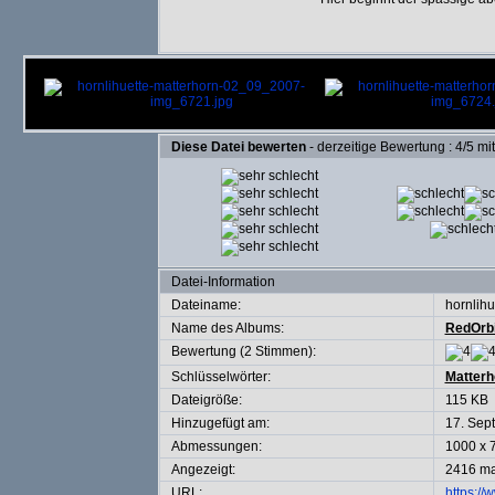
Diese Datei bewerten
- derzeitige Bewertung : 4/5 mi
Datei-Information
Dateiname:
hornlih
Name des Albums:
RedOrbi
Bewertung (2 Stimmen):
Schlüsselwörter:
Matterh
Dateigröße:
115 KB
Hinzugefügt am:
17. Sep
Abmessungen:
1000 x 7
Angezeigt:
2416 ma
URL:
https://