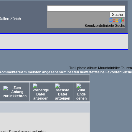
allen Zürich
Benutzerdefinierte Suche
Trail photo album Mountainbike Touren
 Kommentare
Am meisten angesehen
Am besten bewertet
Meine Favoriten
Suche
 nach Zermatt wartet auf mich.