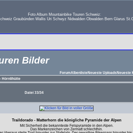
Foto Album Mountainbike Touren Schweiz:
schweiz Graubünden Wallis Uri Schwyz Nidwalden Obwalden Bern Glarus St.G
uren Bilder
Forum
Albenliste
Neueste Uploads
Neueste
 Hörnlihütte
Datei 33/34
Traildorado - Matterhorn die königliche Pyramide der Alpen
Mit Sicherheit die bekannteste Felspyramide in den Alpen.
Das Markenzeichen von Zermatt schlechthin.
r überaus steile Trail hinunter zur Stafelalp. Der gewaltige Bikespass hinunter bis