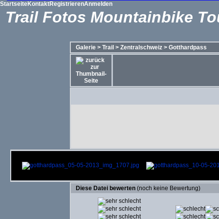
Startseite
Kontakt
Registrieren
Anmelden
Trail Fotos Mountainbike To
Galerie
>
Trail
>
Zentralschweiz
>
Gotthardpass
Diese Datei bewerten
(noch keine Bewertung)