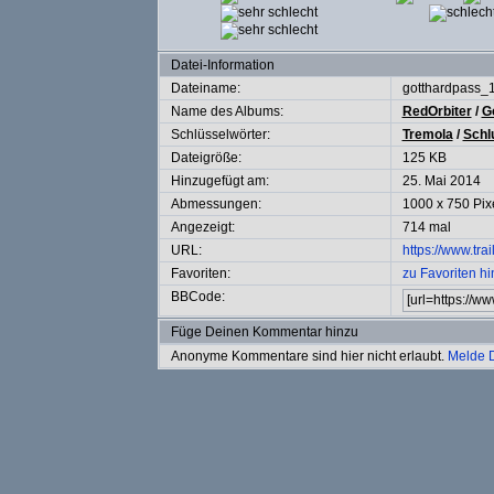
Datei-Information
Dateiname:
gotthardpass_
Name des Albums:
RedOrbiter
/
G
Schlüsselwörter:
Tremola
/
Schl
Dateigröße:
125 KB
Hinzugefügt am:
25. Mai 2014
Abmessungen:
1000 x 750 Pix
Angezeigt:
714 mal
URL:
https://www.tra
Favoriten:
zu Favoriten h
BBCode:
Füge Deinen Kommentar hinzu
Anonyme Kommentare sind hier nicht erlaubt.
Melde 