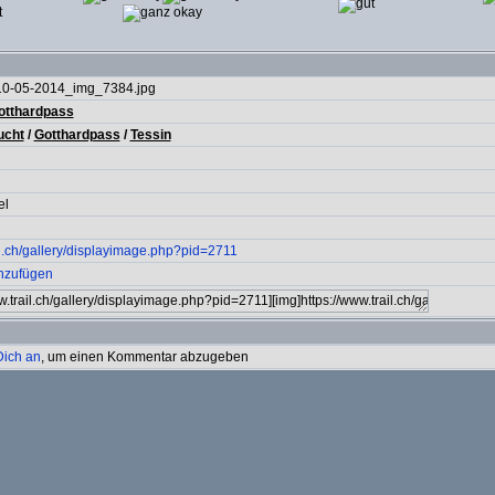
10-05-2014_img_7384.jpg
otthardpass
ucht
/
Gotthardpass
/
Tessin
el
il.ch/gallery/displayimage.php?pid=2711
inzufügen
Dich an
, um einen Kommentar abzugeben