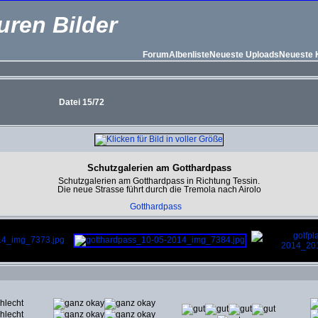
uren Bilder
Forum
Albenliste
Neueste Uploads
Neueste
Datei 15/72
Schutzgalerien am Gotthardpass
Schutzgalerien am Gotthardpass in Richtung Tessin.
Die neue Strasse führt durch die Tremola nach Airolo
Gotthardpass