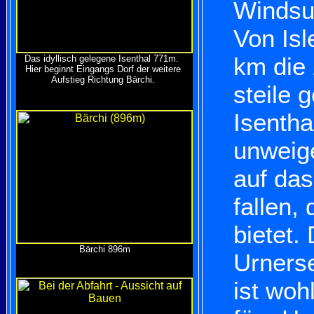
Windsur
Von Isl
km die 
Das idyllisch gelegene Isenthal 771m.
Hier beginnt Eingangs Dorf der weitere
Aufstieg Richtung Bärchi.
steile 
Isenth
unweige
auf da
fallen,
bietet.
Bärchi 896m
Urners
ist woh