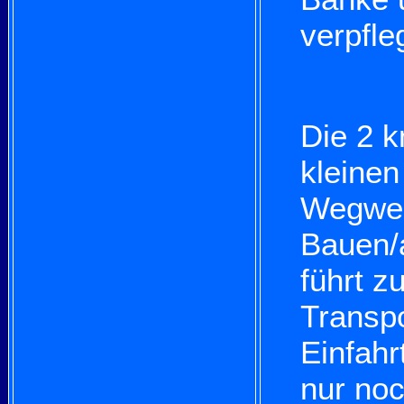
verpfle
Die 2 
kleinen
Wegweis
Bauen/a
führt z
Transpo
Einfahr
nur no