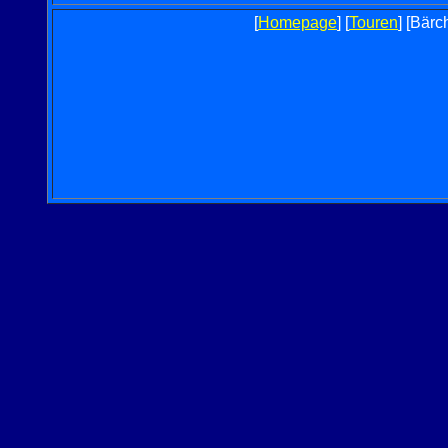
[
Homepage
] [
Touren
] [Bärc