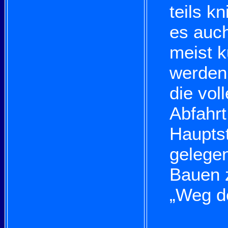
teils kn
es auch
meist 
werden
die vol
Abfahrt
Haupts
gelegen
Bauen z
„Weg d