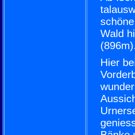
talausw
schöne 
Wald hi
(896m)
Hier be
Vorder
wunder
Aussich
Urnerse
geniess
Bänke 