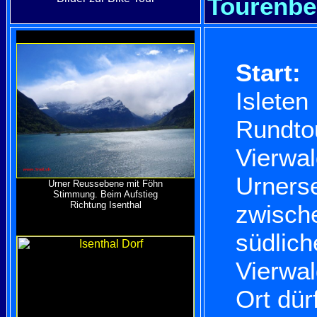
Tourenbe
Start:
Isleten
Rundtou
Vierwa
Urners
Urner Reussebene mit Föhn
Stimmung. Beim Aufstieg
Richtung Isenthal
zwisch
südlic
Vierwal
Ort dür