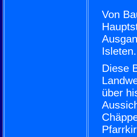
Von Ba
Haupts
Ausgan
Isleten
Diese B
Landwe
über hi
Aussich
Chäppel
Pfarrki