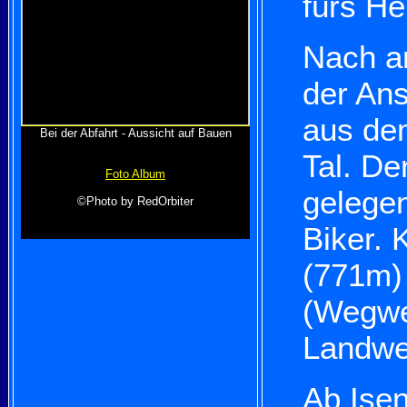
fürs He
Nach an
der An
aus de
Bei der Abfahrt - Aussicht auf Bauen
Tal. De
Foto Album
gelegen
©Photo by RedOrbiter
Biker. 
(771m)
(Wegwei
Landwe
Ab Isen