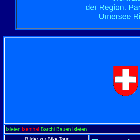
der Region.
Pan
Urnersee Ri
Isleten
Isenthal
Bärchi Bauen Isleten
Bilder zur Bike Tour