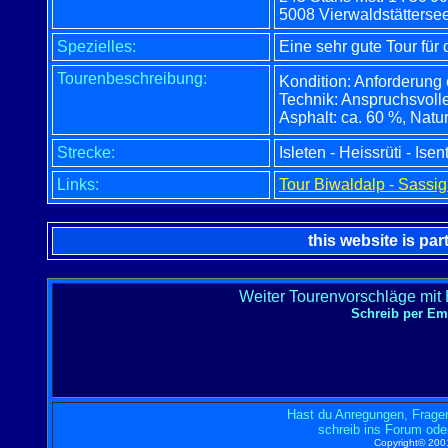
5008 Vierwaldstättersee
Spezielles:
Eine sehr gute Tour für d
Tourenbeschreibung:
Kondition: Anforderung 
Technik: Anspruchsvolle
Asphalt: ca. 60 %, Natu
Strecke:
Isleten - Heissrüti - Ise
Links:
Tour Biwaldalp - Sassig
this website is par
Weiter Tourenvorschläge mit
Schreib per E
Hast du Anregungen, Fragen
schreib ins Forum ode
Copyright© 2001