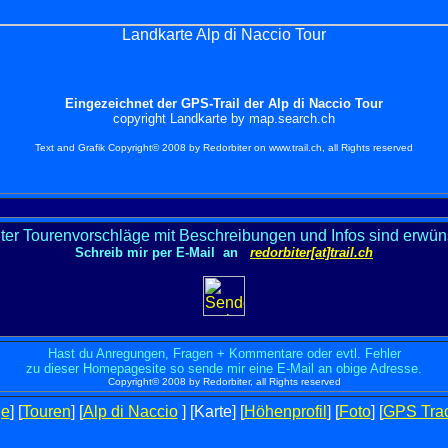
Landkarte Alp di Naccio Tour
Eingezeichnet der GPS-Trail der Alp di Naccio Tour
copyright Landkarte by map.search.ch
Text and Grafik Copyright© 2008 by Redorbiter on www.trail.ch, all Rights reserved
ter Tourenvorschläge mit Beschreibungen und Infos sind erwün
Schreib mir per E-Mail an
redorbiter[at]trail.ch
Hast du Anregungen, Fragen + Kommentare oder evtl. Fehler
zu dieser Homepagesite so sende mir eine E-Mail an obige Adresse.
Copyright© 2008 by Redorbiter, all Rights reserved
e
] [
Touren
] [
Alp di Naccio
] [Karte] [
Höhenprofil
] [
Foto
] [
GPS Tra