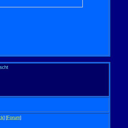
scht
ck
]
[
Forum
]