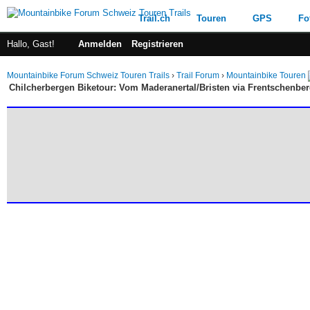
Trail.ch
Touren
GPS
Fo
Hallo, Gast!
Anmelden
Registrieren
Mountainbike Forum Schweiz Touren Trails
›
Trail Forum
›
Mountainbike Touren
Chilcherbergen Biketour: Vom Maderanertal/Bristen via Frentschenbe