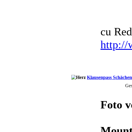
cu Red
http:/
Klausenpass Schächent
Ges
Foto 
Mount