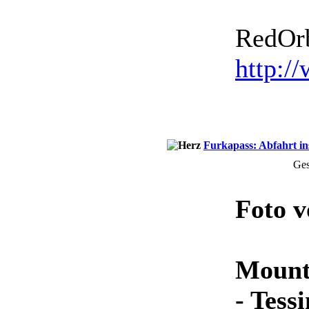
RedOrb
http:/
Furkapass: Abfahrt i
Ges
Foto 
Mounta
- Tessi