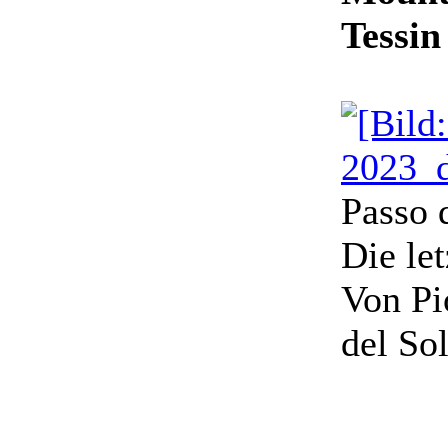
Tessin
Passo 
Die le
Von Pi
del So