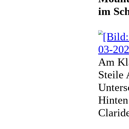
im Sch
Am Kla
Steile
Unters
Hinten
Clarid