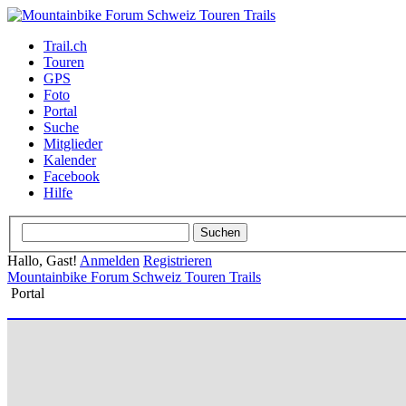
Trail.ch
Touren
GPS
Foto
Portal
Suche
Mitglieder
Kalender
Facebook
Hilfe
Hallo, Gast!
Anmelden
Registrieren
Mountainbike Forum Schweiz Touren Trails
Portal