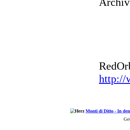
Archiv
RedOrb
http:/
Monti di Ditto - In d
Ges