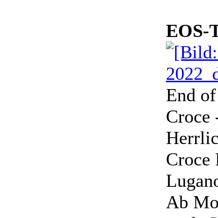
EOS-T
End of
Croce 
Herrli
Croce 
Lugan
Ab Mot