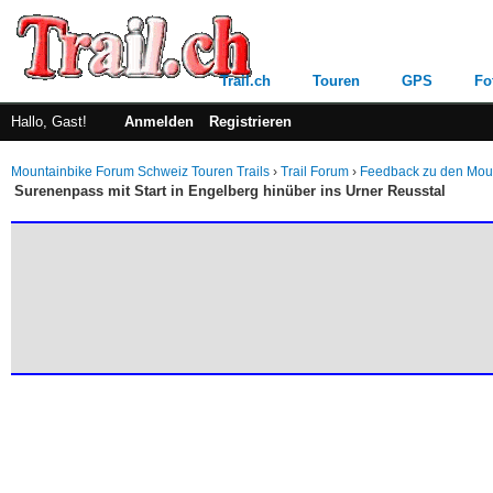
Trail.ch
Touren
GPS
Fo
Hallo, Gast!
Anmelden
Registrieren
Mountainbike Forum Schweiz Touren Trails
›
Trail Forum
›
Feedback zu den Mount
Surenenpass mit Start in Engelberg hinüber ins Urner Reusstal