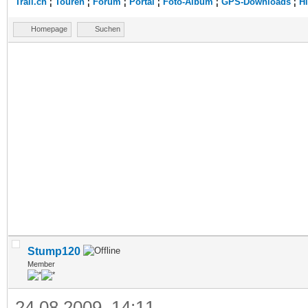
Trail.ch
¦
Touren
¦
Forum
¦
Portal
¦
Foto-Album
¦
GPS-Downloads
¦
Hi
Homepage
Suchen
Stump120
Member
24.08.2009, 14:11