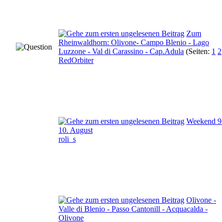
Zum
Rheinwaldhorn: Olivone- Campo Blenio - Lago
Luzzone - Val di Carassino - Cap.Adula
(Seiten:
1
2
RedOrbiter
Weekend 9.
10. August
roli_s
Olivone -
Valle di Blenio - Passo Cantonill - Acquacalda -
Olivone